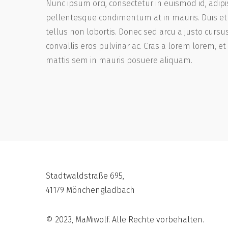
Nunc ipsum orci, consectetur in euismod id, adipi
pellentesque condimentum at in mauris. Duis et 
tellus non lobortis. Donec sed arcu a justo cursus
convallis eros pulvinar ac. Cras a lorem lorem, 
mattis sem in mauris posuere aliquam.
Stadtwaldstraße 695,
41179 Mönchengladbach
© 2023, MaMiwolf. Alle Rechte vorbehalten.