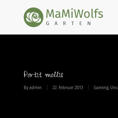
Skip
to
main
content
Portit mollis
By
admin
22. Februar 2013
Gaming
,
Unc