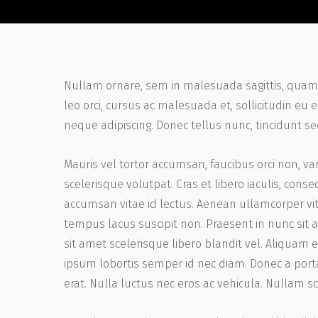
Nullam ornare, sem in malesuada sagittis, quam 
leo orci, cursus ac malesuada et, sollicitudin e
neque adipiscing. Donec tellus nunc, tincidunt se
Mauris vel tortor accumsan, faucibus orci non, va
scelerisque volutpat. Cras et libero iaculis, cons
accumsan vitae id lectus. Aenean ullamcorper vit
tempus lacus suscipit non. Praesent in nunc sit 
sit amet scelerisque libero blandit vel. Aliquam 
ipsum lobortis semper id nec diam. Donec a porta
erat. Nulla luctus nec eros ac vehicula. Nullam s