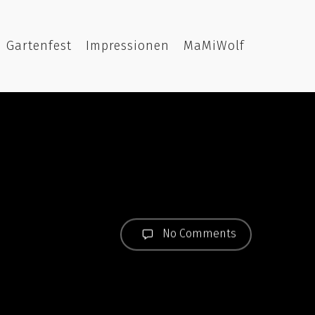
Gartenfest
Impressionen
MaMiWolf
No Comments