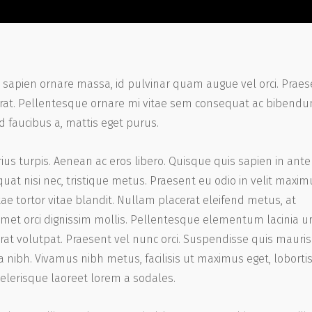
sapien ornare massa, id pulvinar quam augue vel orci. Praes
u erat. Pellentesque ornare mi vitae sem consequat ac bibend
d faucibus a, mattis eget purus.
rius turpis. Aenean ac eros libero. Quisque quis sapien in ante
equat nisi nec, tristique metus. Praesent eu odio in velit maxim
ae tortor vitae blandit. Nullam placerat eleifend metus, at
amet orci dignissim mollis. Pellentesque elementum lacinia u
erat volutpat. Praesent vel nunc orci. Suspendisse quis mauri
 nibh. Vivamus nibh metus, facilisis ut maximus eget, lobortis
celerisque laoreet lorem a sodales.